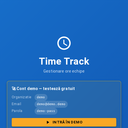
Time Track
Gestionare ore echipe
🚀 Cont demo — testează gratuit
Organizatie
demo
Email
demo@demo.demo
Parola
demo-pass
INTRĂ ÎN DEMO