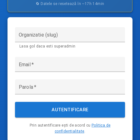
🔄 Datele se resetează în ~
17h 14min
Organizatie (slug)
Lasa gol daca esti superadmin
Email
*
Parola
*
AUTENTIFICARE
Prin autentificare ești de acord cu
Politica de
confidențialitate
.